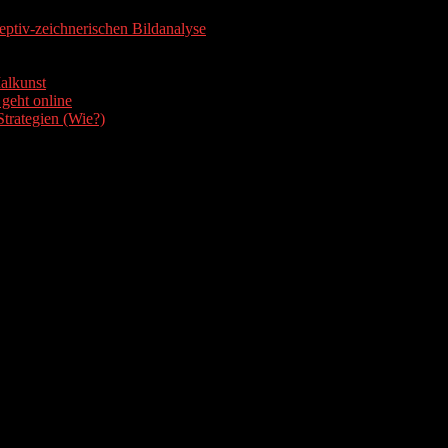
zeptiv-zeichnerischen Bildanalyse
etationen (fotografisch, szenisch, performativ, akustisch...)
heaterstück, Werk in andere Disziplinen "umfunktionieren" (zu einem Pr
alkunst
 geht online
Strategien (Wie?)