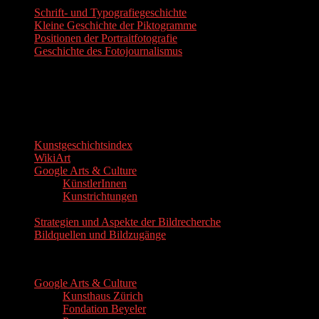
Schrift- und Typografiegeschichte
Kleine Geschichte der Piktogramme
Positionen der Portraitfotografie
Geschichte des Fotojournalismus
3. Ressourcen und virtuelle Ru
Ressourcen
Kunstgeschichtsindex
(kgi) - chronologisch geordnete Metaseit
WikiArt
- Visuelle Kunst Enzyklopädie, non-profit Projekt mit
Google Arts & Culture
geordnent nach...
KünstlerInnen
Kunstrichtungen
Strategien und Aspekte der Bildrecherche
Bildquellen und Bildzugänge
Museen und Ausstellungen
Google Arts & Culture
Kunsthaus Zürich
Fondation Beyeler
- Basel