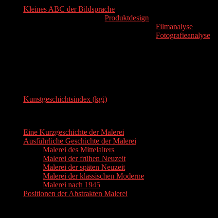
Kleines ABC der Bildsprache
Theorie und Analyse zum
Produktdesign
Formale Grundlagen zur werkimmanenten
Filmanalyse
Formale Grundlagen zur werkimmanenten
Fotografieanalyse
2. Kunstgeschichte und Designg
Geschichte der Kunst
Kunstgeschichtsindex (kgi)
Gesichte der Malerei
Eine Kurzgeschichte der Malerei
Ausführliche Geschichte der Malerei
Malerei des Mittelalters
Malerei der frühen Neuzeit
Malerei der späten Neuzeit
Malerei der klassischen Moderne
Malerei nach 1945
Positionen der Abstrakten Malerei
Designgeschichte