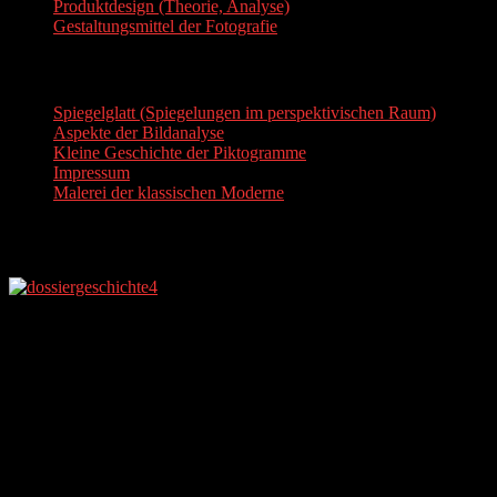
Produktdesign (Theorie, Analyse)
Gestaltungsmittel der Fotografie
Aktuelle Beiträge
Spiegelglatt (Spiegelungen im perspektivischen Raum)
Aspekte der Bildanalyse
Kleine Geschichte der Piktogramme
Impressum
Malerei der klassischen Moderne
Dossier Werkanalyse und Kunstgeschichte
1. Bildanalysen/ Werkanalysen
Die Begriffe Bildanalyse bzw. Werkanalyse werden hier relativ offen
um einen Werkzugang, der im Unterricht durch eine theoretische so
Ästhetisch-praktische Werkanalysen