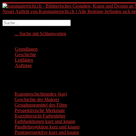
Neuer Auftritt von Kunstunterricht.ch ! Alle Beiträge befinden sich n
Suchen
... Suche mit Schlagworten
Grundlagen
Geschichte
Leitfäden
Aufträge
Quicklinks
Kunstgeschichtsindex (kgi)
Geschichte der Malerei
Gestaltungsmittel des Films
Perspektivische Merkmale
Kurzübersicht Farbenlehre
Farbfunktionen kurz und knapp
Parallelprojektion kurz und knapp
Punktperspektive kurz und knapp