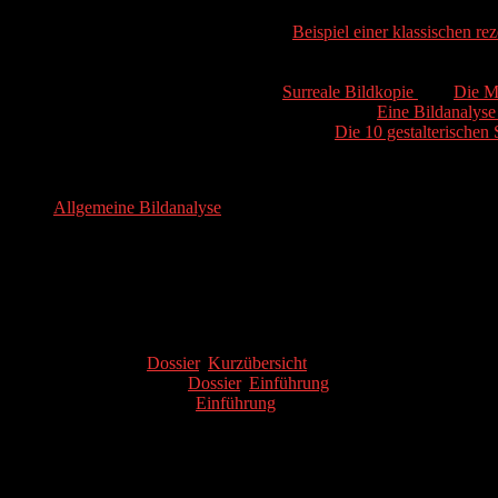
Übertragen, Reduzieren, Ordnen:
Beispiel einer klassischen re
Nachahmen, Interpretieren: Reenactment und transmediale Interpr
Erweitern, Kombinieren, Transformieren: fiktives Interview, T
arbeiten: siehe z.B. die Aufträge
Surreale Bildkopie
oder
Die M
Mediale Aufarbeitung der Analyse: siehe z.B.
Eine Bildanalyse
Siehe weiter zum Umgang mit Werken:
Die 10 gestalterischen 
Wissenschaftlich-theoretische Werkanalysen
Allgemeine Bildanalyse
Ikonografisch-ikonologische Bildanalyse
Soziohistorische Werkanalyse
Biografisch-psychologische Werkanalyse
Formalanalytische Werkanalyse (werkimmanent)
Formale Grundlagen zur werkimmanenten Bildanalyse
Farbenlehre (
Dossier
,
Kurzübersicht
)
Perspektivenlehre (
Dossier
,
Einführung
)
Kompositionslehre (
Einführung
)
Licht, Textur und Formenlehre
Epoche/ Stil und persönliche Handschrift
Weitere Grundlagen und Hilfen zu spezifischen Disziplinen