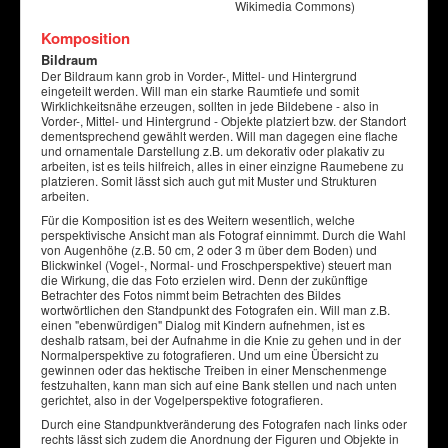
Wikimedia Commons)
Komposition
Bildraum
Der Bildraum kann grob in Vorder-, Mittel- und Hintergrund
eingeteilt werden. Will man ein starke Raumtiefe und somit
Wirklichkeitsnähe erzeugen, sollten in jede Bildebene - also in
Vorder-, Mittel- und Hintergrund - Objekte platziert bzw. der Standort
dementsprechend gewählt werden. Will man dagegen eine flache
und ornamentale Darstellung z.B. um dekorativ oder plakativ zu
arbeiten, ist es teils hilfreich, alles in einer einzigne Raumebene zu
platzieren. Somit lässt sich auch gut mit Muster und Strukturen
arbeiten.
Für die Komposition ist es des Weitern wesentlich, welche
perspektivische Ansicht man als Fotograf einnimmt. Durch die Wahl
von Augenhöhe (z.B. 50 cm, 2 oder 3 m über dem Boden) und
Blickwinkel (Vogel-, Normal- und Froschperspektive) steuert man
die Wirkung, die das Foto erzielen wird. Denn der zukünftige
Betrachter des Fotos nimmt beim Betrachten des Bildes
wortwörtlichen den Standpunkt des Fotografen ein. Will man z.B.
einen "ebenwürdigen" Dialog mit Kindern aufnehmen, ist es
deshalb ratsam, bei der Aufnahme in die Knie zu gehen und in der
Normalperspektive zu fotografieren. Und um eine Übersicht zu
gewinnen oder das hektische Treiben in einer Menschenmenge
festzuhalten, kann man sich auf eine Bank stellen und nach unten
gerichtet, also in der Vogelperspektive fotografieren.
Durch eine Standpunktveränderung des Fotografen nach links oder
rechts lässt sich zudem die Anordnung der Figuren und Objekte in