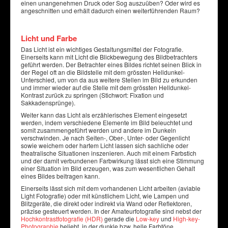
einen unangenehmen Druck oder Sog auszuüben? Oder wird es
angeschnitten und erhält dadurch einen weiterführenden Raum?
Licht und Farbe
Das Licht ist ein wichtiges Gestaltungsmittel der Fotografie.
Einerseits kann mit Licht die Blickbewegung des Bildbetrachters
geführt werden. Der Betrachter eines Bildes richtet seinen Blick in
der Regel oft an die Bildstelle mit dem grössten Helldunkel-
Unterschied, um von da aus weitere Stellen im Bild zu erkunden
und immer wieder auf die Stelle mit dem grössten Helldunkel-
Kontrast zurück zu springen (Stichwort: Fixation und
Sakkadensprünge).
Weiter kann das Licht als erzählerisches Element eingesetzt
werden, indem verschiedene Elemente im Bild beleuchtet und
somit zusammengeführt werden und andere im Dunkeln
verschwinden. Je nach Seiten-, Ober-, Unter- oder Gegenlicht
sowie weichem oder hartem Licht lassen sich sachliche oder
theatralische Situationen inszenieren. Auch mit einem Farbstich
und der damit verbundenen Farbwirkung lässt sich eine Stimmung
einer Situation im Bild erzeugen, was zum wesentlichen Gehalt
eines Bildes beitragen kann.
Einerseits lässt sich mit dem vorhandenen Licht arbeiten (aviable
Light Fotografie) oder mit künstlichem Licht, wie Lampen und
Blitzgeräte, die direkt oder indirekt via Wand oder Reflektoren,
präzise gesteuert werden. In der Amateurfotografie sind nebst der
Hochkontrastfotografie (HDR)
gerade die
Low-key
und
High-key-
Photographie
beliebt, in der dunkle bzw. helle Farbtöne