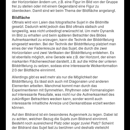
der Horizontalen ändern um, z.B. eine Figur im Bild von der Gruppe
frei zu stellen oder mit einem Gegenstand eine Figur zu
überdecken. Damit sind wir beim Thema der Bildfläche angelangt.
Bildfläche
Oftmals wird von Laien das fotografische Sujet in die Bildmitte
gesetzt. Dadurch wirkt jedoch das Bild oftmals statisch und
langweilig, was nicht unbedingt erwünscht ist. Um mehr Dynamik
im Bild zu erhalten und beim späteren Betrachter des Bildes
Aufmerksamkeit zu erzeugen, kann die Technik der Bilddrittelung
eingesetzt werden. Bei der Technik der Bilddrittelung platziert man
eines der vier Fadenkreuze auf das Sujet, die durch die zwei
Horizontalen und zwei Vertikalen der Bilddrittelung entstehen. Es
ist ebenfalls möglich, eine Gerade wie z.B. der Horizont, der einen
markanten Flächenwechsel darstellt, z.B. auf die Höhe der unteren
Bilddrittelung zu setzen, sodass eine interessante Wolkenformation
2/3 der Bildfläche einnimmt.
Allerdings gibt es weit mehr als nur die Möglichkeit der
Bilddrittelung. Es lässt sich auch mit Diagonalen und anderen
Elementen arbeiten. Manchmal kommt man durch das
Experimentieren mit Symmetrien, Rhythmen oder Formanalogien
auf interessante Resultate, was nicht nur die Aufmerksamkeit des
zukünftigen Betrachters wecken kann, sonder womit auch
interessante inhaltliche Anreize und Denkanstösse erzielt werden
können.
Auf den Bildrand ist ein besonderes Augenmerk zu legen. Dabei ist
zu achten, welchen Bezug die Sujets zum Bildrand einnimmt.
Besteht noch ausreichend Platz oder sogar zuviel Platz? Scheint
der Bildrand das Sujet fast zu berühren und deshalb vielleicht