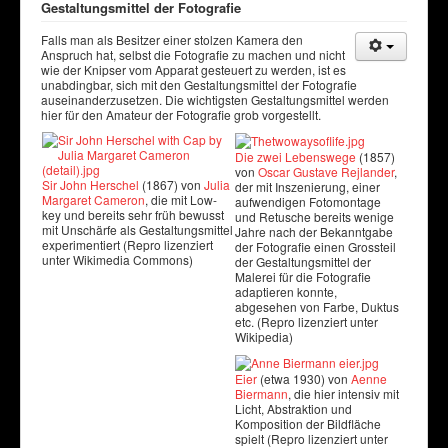
Gestaltungsmittel der Fotografie
Falls man als Besitzer einer stolzen Kamera den
Anspruch hat, selbst die Fotografie zu machen und nicht
wie der Knipser vom Apparat gesteuert zu werden, ist es
unabdingbar, sich mit den Gestaltungsmittel der Fotografie
auseinanderzusetzen. Die wichtigsten Gestaltungsmittel werden
hier für den Amateur der Fotografie grob vorgestellt.
Die zwei Lebenswege
(1857)
von
Oscar Gustave Rejlander
,
Sir John Herschel
(1867) von
Julia
der mit Inszenierung, einer
Margaret Cameron
, die mit Low-
aufwendigen Fotomontage
key und bereits sehr früh bewusst
und Retusche bereits wenige
mit Unschärfe als Gestaltungsmittel
Jahre nach der Bekanntgabe
experimentiert (Repro lizenziert
der Fotografie einen Grossteil
unter Wikimedia Commons)
der Gestaltungsmittel der
Malerei für die Fotografie
adaptieren konnte,
abgesehen von Farbe, Duktus
etc. (Repro lizenziert unter
Wikipedia)
Eier
(etwa 1930) von
Aenne
Biermann
, die hier intensiv mit
Licht, Abstraktion und
Komposition der Bildfläche
spielt (Repro lizenziert unter