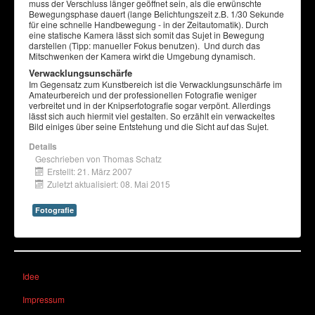
muss der Verschluss länger geöffnet sein, als die erwünschte
Bewegungsphase dauert (lange Belichtungszeit z.B. 1/30 Sekunde
für eine schnelle Handbewegung - in der Zeitautomatik). Durch
eine statische Kamera lässt sich somit das Sujet in Bewegung
darstellen (Tipp: manueller Fokus benutzen). Und durch das
Mitschwenken der Kamera wirkt die Umgebung dynamisch.
Verwacklungsunschärfe
Im Gegensatz zum Kunstbereich ist die Verwacklungsunschärfe im
Amateurbereich und der professionellen Fotografie weniger
verbreitet und in der Knipserfotografie sogar verpönt. Allerdings
lässt sich auch hiermit viel gestalten. So erzählt ein verwackeltes
Bild einiges über seine Entstehung und die Sicht auf das Sujet.
Details
Geschrieben von
Thomas Schatz
Erstellt: 21. März 2007
Zuletzt aktualisiert: 08. Mai 2015
Fotografie
Idee
Impressum