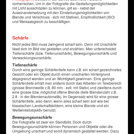
vorherrschen. Um in der Fotografie die Gestaltungsmöglichkeiten
mit Licht ausschöpfen zu können, gilt es - nebst der
Auseinandersetzung mit den Einstellungsmöglichkeiten von
Blende und Verschluss - sich mit Stativen, Empfindlichkeit (ISO)
und Weissabgleich zu beschäftigen.
Schärfe
Nicht jedes Bild muss zwingend scharf sein. Denn mit Unschärfe
lässt sich im Bild viel gestalten und erzählen. Man unterscheidet
Tiefenschärfe (bzw. Tiefenunschärfe), Bewegungsunschärfe und
Verwacklungsunschärfe.
Tiefenschärfe
Durch eine geringe Schärfentiefe kann z.B. ein scharf gezeichnetes
Gesicht oder ein Objekt durch einen unscharfen Hintergrund
abgegrenzt werden und an Wichtigkeit gewinnen. Eine geringe
Schärfentiefe erhält man erstens durch das Arbeiten im Telebereich
(grosse Brennweite z.B. 80 mm - evtl. mit Stativ) und zweitens durch
eine grosse bzw. möglichst offene Blende (tiefe Blendenzahl z.B.
2.8 - in der Blendenautomatik). Im Gegensatz wird für eine grosse
Schärfentiefe, also dann, wenn alles scharf sein soll wie bei
klassischen Landschaftsbildern, eine kleine Blende und ein
Weitwinkelobjektiv benutzt.
Bewegungsunschärfe
Die Fotografie ist zwar ein Standbild. Doch durch
Bewegungsunschärfe können Personen und Objekte oder die
Umgebung unscharf und somit dynamisch gestaltet werden. Dazu